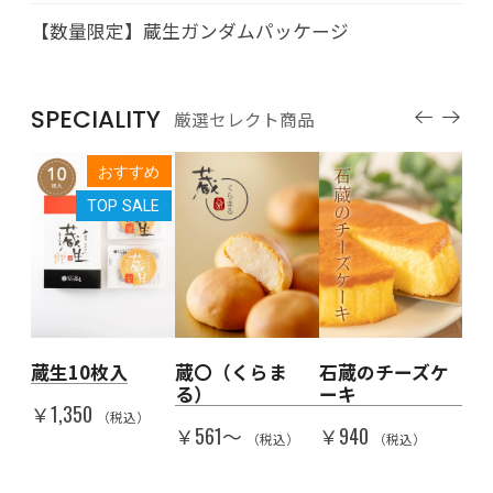
【数量限定】蔵生ガンダムパッケージ
SPECIALITY
厳選セレクト商品
すめ
おすすめ
LE
TOP SALE
人を
蔵生10枚入
蔵〇（くらま
石蔵のチーズケ
Th
る）
ーキ
代
￥1,350
子
（税込）
￥561〜
￥940
（税込）
（税込）
￥5
）