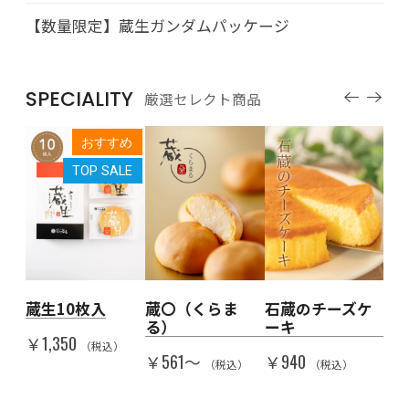
【数量限定】蔵生ガンダムパッケージ
SPECIALITY
厳選セレクト商品
すめ
おすすめ
LE
TOP SALE
人を
蔵生10枚入
蔵〇（くらま
石蔵のチーズケ
Th
る）
ーキ
代
￥1,350
子
（税込）
￥561〜
￥940
（税込）
（税込）
￥5
）