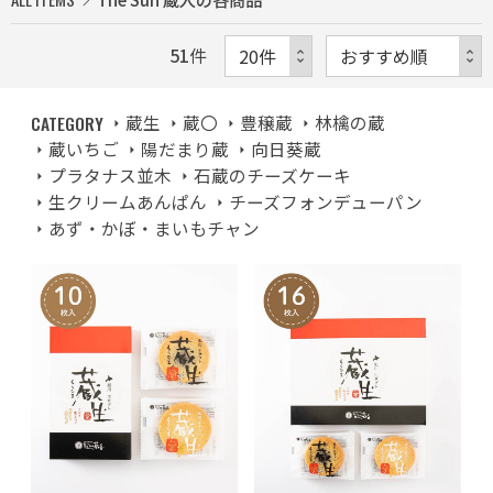
51
件
CATEGORY
蔵生
蔵〇
豊穣蔵
林檎の蔵
蔵いちご
陽だまり蔵
向日葵蔵
プラタナス並木
石蔵のチーズケーキ
生クリームあんぱん
チーズフォンデューパン
あず・かぼ・まいもチャン