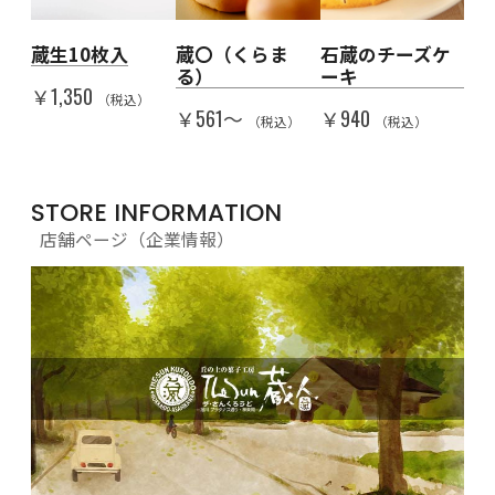
人を
蔵生10枚入
蔵〇（くらま
石蔵のチーズケ
Th
る）
ーキ
代
￥1,350
子
（税込）
￥561〜
￥940
（税込）
（税込）
￥5
）
STORE INFORMATION
店舗ページ（企業情報）